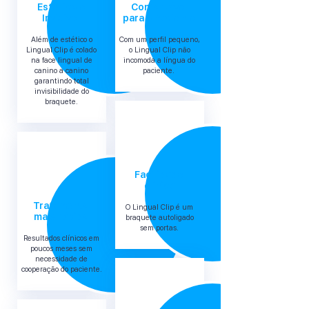
Estético e
Confortável
Invisível
para o Paciente
Além de estético o
Com um perfil pequeno,
Lingual Clip é colado
o Lingual Clip não
na face lingual de
incomoda a língua do
canino a canino
paciente.
garantindo total
invisibilidade do
braquete.
Facilidade
clínica
Tratamento
O Lingual Clip é um
mais rápido
braquete autoligado
sem portas.
Resultados clínicos em
poucos meses sem
necessidade de
cooperação do paciente.