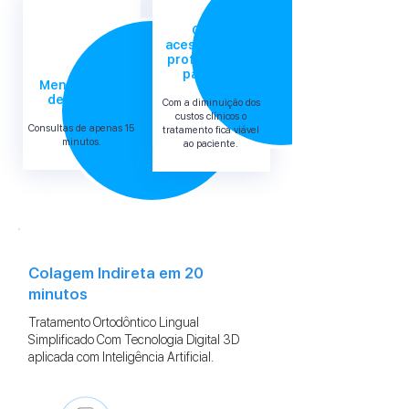
Custo
acessível para
profissional e
paciente
Menor tempo
de cadeira
Com a diminuição dos
custos clínicos o
Consultas de apenas 15
tratamento fica viável
minutos.
ao paciente.
Colagem Indireta em 20
minutos
Tratamento Ortodôntico Lingual
Simplificado Com Tecnologia Digital 3D
aplicada com Inteligência Artificial.